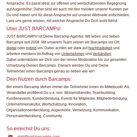
Ansprache. Es passt ideal zur offenen und wertschätzenden Begegnung
auf Augenhöhe. Daher sind wir auch mit den meisten unserer Kunden per
Du und haben uns für diese Ansprache auf unserer Webseite entschieden.
Lass uns gerne wissen, mit welcher Ansprache Du Dich wohl fühlst.
Über JUST BARCAMPs!
JUST BARCAMPs! ist Deine Barcamp-Agentur. Wir leben und lieben
Barcamps seit 2008. Mit unserem Team setzen wir Barcamps vor Ort,
digital
oder
hybrid
um. Dabei achten wir stark auf
Nachhaltigkeit
und
arbeiten meistens im Auftrag von
Unternehmen
und
Verbänden
.
Dabei unterstützen wir Dich von der reinen Moderation bis zur gesamten
Umsetzung Deines Barcamps. Danach werden Du und Deine
Teilnehmer:innen Barcamps genau so lieben wie wir!
Dein Nutzen durch Barcamps:
Bei einem Barcamp stehen immer die Teilnehmer:innen im Mittelpunkt. Als
Veranstalter profitierst Du u.a. von: Wissenstransfer, Teambuilding,
Kundenevents, Kundenbindung, Events für Mitglieder, Mitgliederbindung,
Unternehmenskultur, Wertschätzung, Innovation,
Organisationsentwicklung, Augenhöhe, Vernetzung, Kommunikation,
Personalentwicklung, Community
So erreichst Du uns:
start@just-barcamps.com