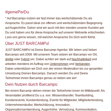
#gernePerDu
* Auf Barcamps nutzen wir fast immer das wertschätzende Du als
Ansprache. Es passt ideal zur offenen und wertschätzenden Begegnung
auf Augenhöhe. Daher sind wir auch mit den meisten unserer Kunden per
Du und haben uns für diese Ansprache auf unserer Webseite entschieden.
Lass uns gerne wissen, mit welcher Ansprache Du Dich wohl fühlst.
Über JUST BARCAMPs!
JUST BARCAMPs! ist Deine Barcamp-Agentur. Wir leben und lieben
Barcamps seit 2008. Mit unserem Team setzen wir Barcamps vor Ort,
digital
oder
hybrid
um. Dabei achten wir stark auf
Nachhaltigkeit
und
arbeiten meistens im Auftrag von
Unternehmen
und
Verbänden
.
Dabei unterstützen wir Dich von der reinen Moderation bis zur gesamten
Umsetzung Deines Barcamps. Danach werden Du und Deine
Teilnehmer:innen Barcamps genau so lieben wie wir!
Dein Nutzen durch Barcamps:
Bei einem Barcamp stehen immer die Teilnehmer:innen im Mittelpunkt. Als
Veranstalter profitierst Du u.a. von: Wissenstransfer, Teambuilding,
Kundenevents, Kundenbindung, Events für Mitglieder, Mitgliederbindung,
Unternehmenskultur, Wertschätzung, Innovation,
Organisationsentwicklung, Augenhöhe, Vernetzung, Kommunikation,