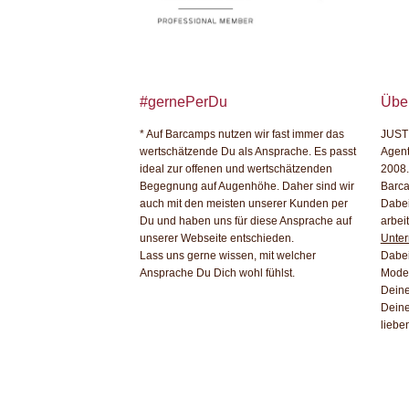
#gernePerDu
Übe
* Auf Barcamps nutzen wir fast immer das
JUST
wertschätzende Du als Ansprache. Es passt
Agent
ideal zur offenen und wertschätzenden
2008.
Begegnung auf Augenhöhe. Daher sind wir
Barca
auch mit den meisten unserer Kunden per
Dabei
Du und haben uns für diese Ansprache auf
arbei
unserer Webseite entschieden.
Unte
Lass uns gerne wissen, mit welcher
Dabei
Ansprache Du Dich wohl fühlst.
Moder
Dein
Deine
lieben