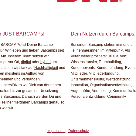
r JUST BARCAMPs!
Dein Nutzen durch Barcamps:
 BARCAMPs! ist Deine Barcamp-
Bei einem Barcamp stehen immer die
ur. Wir leben und lieben Barcamps seit
Teilnehmer:innen im Mittelpunkt. Als
 Mit unserem Team setzen wir
Veranstalter profitierst Du u.a. von:
mps vor Ort,
digital
oder
hybrid
um.
Wissenstransfer, Teambuilding,
 achten wir stark auf
Nachhaltigkeit
und
Kundenevents, Kundenbindung, Events 
ten meistens im Auftrag von
Mitglieder, Mitgliederbindung,
rnehmen
und
Verbänden
.
Unternehmenskultur, Wertschätzung,
 unterstützen wir Dich von der reinen
Innovation, Organisationsentwicklung,
ation bis zur gesamten Umsetzung
Augenhöhe, Vernetzung, Kommunikatio
es Barcamps. Danach werden Du und
Personalentwicklung, Community
 Teilnehmer:innen Barcamps genau so
 wie wir!
Impressum
|
Datenschutz