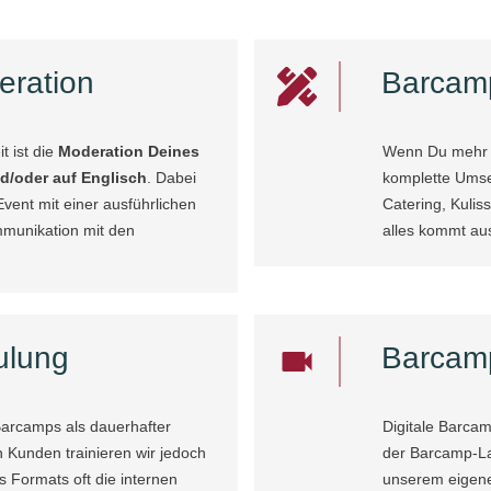
ration
Barcam
t ist die
Moderation Deines
Wenn Du mehr b
d/oder auf Englisch
. Dabei
komplette Umse
Event mit einer ausführlichen
Catering, Kuli
mmunikation mit den
alles kommt au
ulung
Barcam
Barcamps als dauerhafter
Digitale Barcam
 Kunden trainieren wir jedoch
der Barcamp-La
Formats oft die internen
unserem eigene